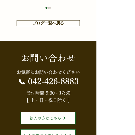
ブログ一覧へ戻る
お問い合わせ
【知らないと損する⁉お金
【HGS・社内定
や税金ニュース】【消費
会】配偶者居住
お気軽にお問い合わせください
税】食料品の消費税はど
知識と節税効果
📞
042-426-8883
うなる？「実質ゼロ化」
権利」を活用し
受付時間 9:30 - 17:30
[ 土・日・祝日除く ]
案の全体像
続対策入門～
法人の方はこちら