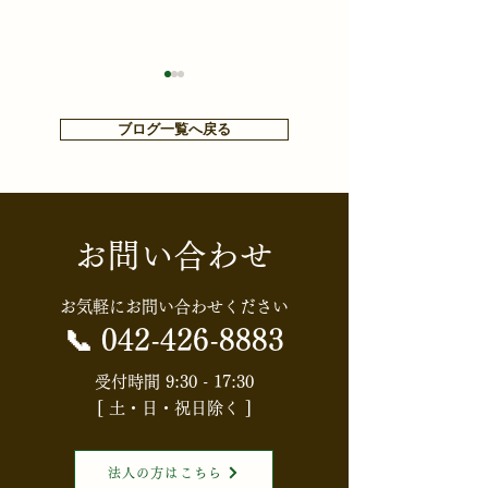
ブログ一覧へ戻る
お問い合わせ
【知らないと損する⁉お金
【HGS・社内定
や税金ニュース】【消費
会】配偶者居住
お気軽にお問い合わせください
税】食料品の消費税はど
知識と節税効果
📞
042-426-8883
うなる？「実質ゼロ化」
権利」を活用し
受付時間 9:30 - 17:30
[ 土・日・祝日除く ]
案の全体像
続対策入門～
法人の方はこちら