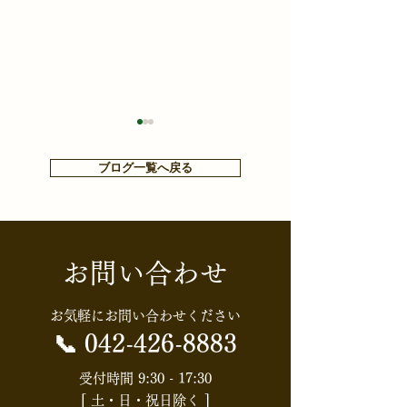
ブログ一覧へ戻る
お問い合わせ
【知らないと損する⁉お金
【HGS・社内定
や税金ニュース】【消費
会】配偶者居住
お気軽にお問い合わせください
税】食料品の消費税はど
知識と節税効果
📞
042-426-8883
うなる？「実質ゼロ化」
権利」を活用し
受付時間 9:30 - 17:30
[ 土・日・祝日除く ]
案の全体像
続対策入門～