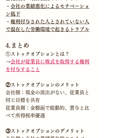
・
会社の業績悪化によるモチベーショ
ン低下
・
権利付与された人とされていない人
で混在した労働環境で起きるトラブル
4.まとめ
①
ストックオプションとは
？
→
会社が従業員に株式を取得する権利
を付与すること
②ストックオプションのメリット
会社側：現金の流出がない、従業員と
同じ目標を共有
従業員側：金額面で能動的、賞与と比
べて所得税率優遇
③ストックオプションのデメリット