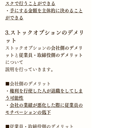
スクで行うことができる
・
手にする金額を主体的に決めること
ができる
3.ストックオプションのデメリ
ット
ストックオプションの
会社側のデメリ
ット
と
従業員・取締役側の
デメリット
について
説明を行っていきます。
■会社側のデメリット
・
権利を行使した人が退職をしてしま
う可能性
・
会社の業績が悪化した際に従業員の
モチベーションの低下
■
従業員・取締役側のデメリット