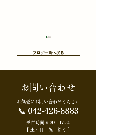
ブログ一覧へ戻る
お問い合わせ
【知らないと損する⁉お金
【HGS・社内定
や税金ニュース】【消費
会】配偶者居住
お気軽にお問い合わせください
税】食料品の消費税はど
知識と節税効果
📞
042-426-8883
うなる？「実質ゼロ化」
権利」を活用し
受付時間 9:30 - 17:30
[ 土・日・祝日除く ]
案の全体像
続対策入門～