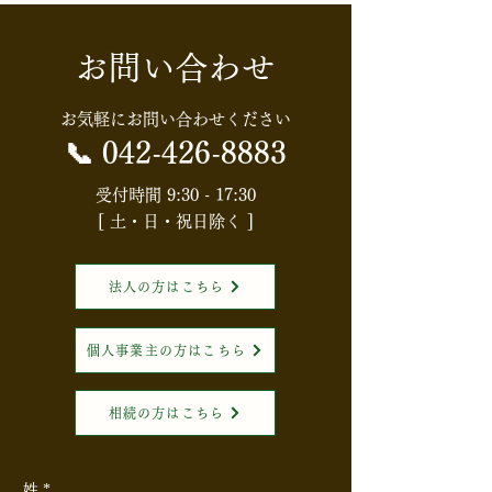
お問い合わせ
【知らないと損する⁉お金
【HGS・社内定
や税金ニュース】【消費
会】配偶者居住
お気軽にお問い合わせください
税】食料品の消費税はど
知識と節税効果
📞
042-426-8883
うなる？「実質ゼロ化」
権利」を活用し
受付時間 9:30 - 17:30
[ 土・日・祝日除く ]
案の全体像
続対策入門～
法人の方はこちら
個人事業主の方はこちら
相続の方はこちら
姓
*