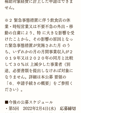
補助対象経費に計上した申請はできま
せん。
※２ 緊急事態措置に伴う飲食店の休
業・時短営業又は不要不急の外出・移
動の自粛により、特 に大きな影響を受
けたことから、その影響の原因となっ
た緊急事態措置が実施された月 のう
ち、いずれかの月の月間事業収入が２
０１９年又は２０２０年の同月と比較
して３０％以 上減少した事業者（別
途、必要書類を提出しなければ対象に
なりません。詳細は本公募 要領の
「６．申請手続きの概要」をご参照く
ださい）。
■今後の公募スケジュール
・第5回　2022年2月4日(水)　
応募締切