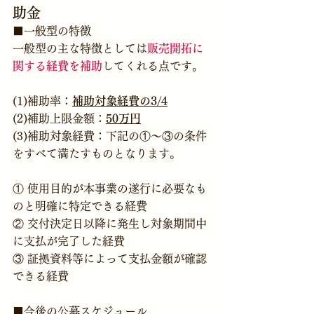
助金
■一般型の特徴
一般型の主な特徴としては
販売開拓に
関する経費を補助
してくれる点です。
(1)補助率：
補助対象経費の3/4
(2)補助上限金額：
50万円
(3)補助対象経費：下記の①～③の条件
をすべて満たすものとなります。
① 使用目的が本事業の遂行に必要なも
のと明確に特定できる経費
② 交付決定日以降に発生し対象期間中
に支払が完了した経費
③ 証拠資料等によって支払金額が確認
できる経費
■今後の公募スケジュール