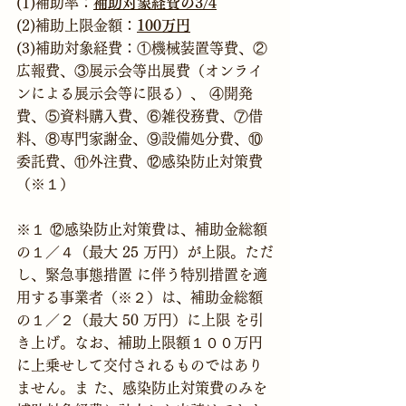
(1)補助率：
補助対象経費の3/4
(2)補助上限金額：
100万円
(3)補助対象経費：①機械装置等費、②
広報費、③展示会等出展費（オンライ
ンによる展示会等に限る）、 ④開発
費、⑤資料購入費、⑥雑役務費、⑦借
料、⑧専門家謝金、⑨設備処分費、⑩ 
委託費、⑪外注費、⑫感染防止対策費
（※１）
※１ ⑫感染防止対策費は、補助金総額
の１／４（最大 25 万円）が上限。ただ
し、緊急事態措置 に伴う特別措置を適
用する事業者（※２）は、補助金総額
の１／２（最大 50 万円）に上限 を引
き上げ。なお、補助上限額１００万円
に上乗せして交付されるものではあり
ません。ま た、感染防止対策費のみを