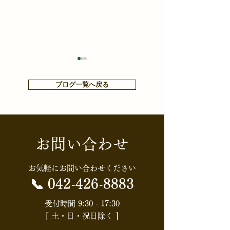
ブログ一覧へ戻る
お問い合わせ
【知らないと損する⁉お金
【HGS・社内定
や税金ニュース】【消費
会】配偶者居住
お気軽にお問い合わせください
税】食料品の消費税はど
知識と節税効果
📞
042-426-8883
うなる？「実質ゼロ化」
権利」を活用し
受付時間 9:30 - 17:30
[ 土・日・祝日除く ]
案の全体像
続対策入門～