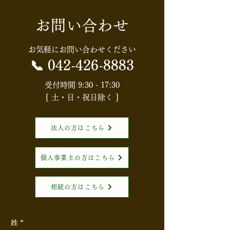
お問い合わせ
【知らないと損する⁉お金
【HGS・社内定
や税金ニュース】【消費
会】配偶者居住
お気軽にお問い合わせください
税】食料品の消費税はど
知識と節税効果
📞
042-426-8883
うなる？「実質ゼロ化」
権利」を活用し
受付時間 9:30 - 17:30
[ 土・日・祝日除く ]
案の全体像
続対策入門～
法人の方はこちら
個人事業主の方はこちら
相続の方はこちら
姓
*