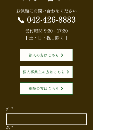
や税金ニュース】【消費
会】配偶者居住
お気軽にお問い合わせください
税】食料品の消費税はど
知識と節税効果
📞
042-426-8883
うなる？「実質ゼロ化」
権利」を活用し
受付時間 9:30 - 17:30
[ 土・日・祝日除く ]
案の全体像
続対策入門～
法人の方はこちら
個人事業主の方はこちら
相続の方はこちら
姓
*
名
*