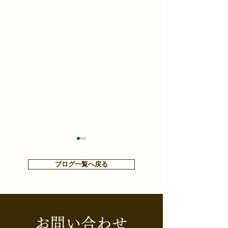
ブログ一覧へ戻る
お問い合わせ
【知らないと損する⁉お金
【HGS・社内定