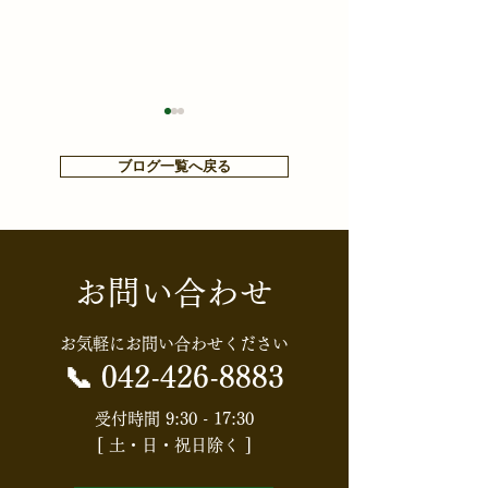
相続専門メディア『相続
年末年始のお知
ブログ一覧へ戻る
の教科書』に税理士HGS
弊事務所の年末年
は、以下のとおり
総合事務所が掲載されま
この度、相続専門メディア
きます。 12/28
『相続の教科書』に当事務所
した。
1/5（日） 年末は
が掲載されました。相続に関
お問い合わせ
が最終日、年始は
しましてお役に立つ情報とな
からとなります。
っておりますので、ご興味が
みなさまの参謀役
お気軽にお問い合わせください
ある方は下記URLからご覧く
役に立てるよう尽
📞
042-426-8883
ださい。
く所存です。 来
受付時間 9:30 - 17:30
ず宜しくお願い申
[ 土・日・祝日除く ]