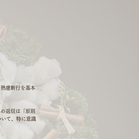
に
。熟慮断行を基本
への返信は「原則
ついて、特に意識