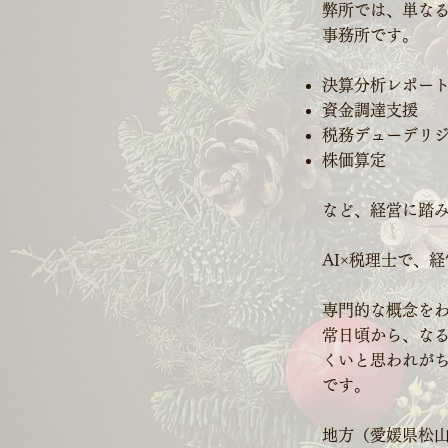
弊所では、単なる
事務所です。
決算分析レポー
資金調達支援
税務デューデリ
株価算定
など、経営に踏
AI×税理士で、
専門的な概念を
常日頃から、な
くいと思われが
です。
地方（愛媛県松山