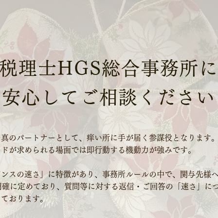
税理士HGS総合事務所
安心してご相談ください
の真のパートナーとして、痒い所に手が届く参謀役となります
ードが求められる場面では即行動する機動力が強みです。
ポンスの速さ」に特徴があり、事務所ルールの中で、関与先様
明確に定めており、質問等に対する返信・ご回答の「速さ」に
っております。