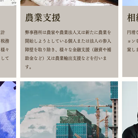
農業支援
相
業計
弊事務所は農家や農業法人又は新たに農業を
円滑
、税務
開始しようとしている個人または法人の参入
ョン
る様々
障壁を取り除き、様々な金融支援（融資や補
案し
として
助金など）又は農業輸出支援などを行いま
す。