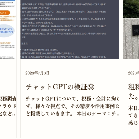
2023年7月3日
2023
チャットGPTの検証⑨
租
た
税務調査
チャットGPTについて、税務・会計に拘ら
クラウド
ず、様々な視点で、その精度や活用事例な
本日
化など、
ど掲載していきます。 本日のテーマ：チャ
てきました。
 調布駅
ットGPTとゲームはできるのか。 今回は、
感じ
新宿⇔調布
五目並べで対局できるのかをチャットGPT
室は
士 公益法
に尋ねてみます。 指定したところとは違う
着、