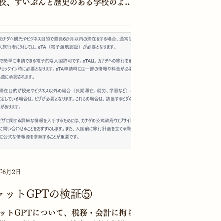
校、ずいぶんと歴史のある学校のよう
。 今日はとても天気が良く、暑い１日
りそうです。 深大寺小学校での租税教
です。 朝10時10分に小学校に到
校長先生に軽く挨拶をして教室...
年6月2日
ャットGPTの検証⑤
ットGPTについて、税務・会計に拘ら