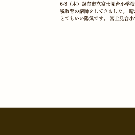
6/8（木）調布市立富士見台小学
税教育の講師をしてきました。 晴
とてもいい陽気です。 富士見台小
今日で3回目、前回は2021年12月
10時10分に小学校に到着、校長
談後に教室へ、1時限目は10:40
私が主任講師です。...