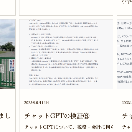
小学
言われま
てみます。 ChatGptに税理士業務について
です
・・と思
の活用方法を聞いたところ、以下の回答が
とな
くれま
挙げられました。...
室は初めて
着、
2023年6月12日
2023
まし
チャットGPTの検証⑥
チ
チャットGPTについて、税務・会計に拘ら
チャ