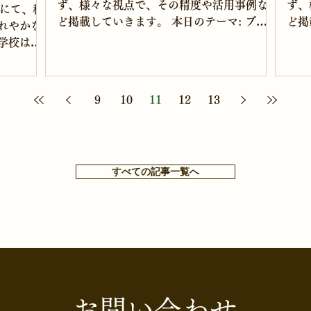
ず、様々な視点で、その精度や活用事例な
ず、
校にて、租
ど掲載していきます。 本日のテーマ: ブロ
ど掲
れやかな
グ記事を書いてもらう。 質問➀ Chat
ダへ
学校は、
GPTの使用例について、ブログ記事を書い
いて
です。 朝
てください。 特に条件を指定せずに、ブロ
きた
先生との雑
グ記事の作成を依頼したところ、自...
理店
分からで、
9
10
11
12
13
すべての記事一覧へ
お問い合わせ