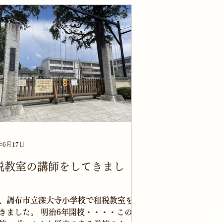
パーソナリティの方と税務署の職員、
士会の租税教室委員がすでに到着し...
年6月17日
税教室の講師をしてきまし
。
、調布市立深大寺小学校で租税教室を
きました。 明治6年開校・・・・この