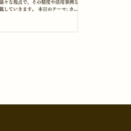
様々な視点で、その精度や活用事例な
載していきます。 本日のテーマ: カナ
旅行へ行くために必要な渡航書類につ
聞いてみます。 そろそろ海外旅行へ行
いですね。必要書類に関しては旅行代
から教えてもらえる事もありますが、...