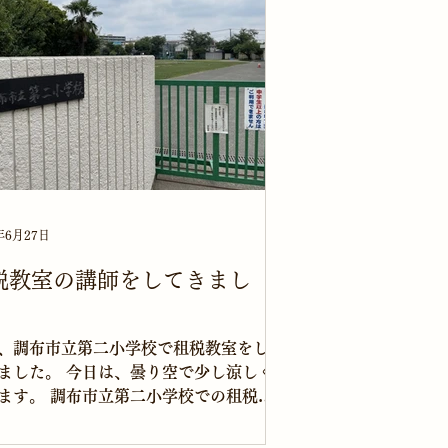
年6月27日
税教室の講師をしてきまし
。
、調布市立第二小学校で租税教室をし
 今日は、曇り空で少し涼しく
ます。 調布市立第二小学校での租税教
初めてです。 朝8時25分に小学校に到
今日は調布エフエムの取材があるよう