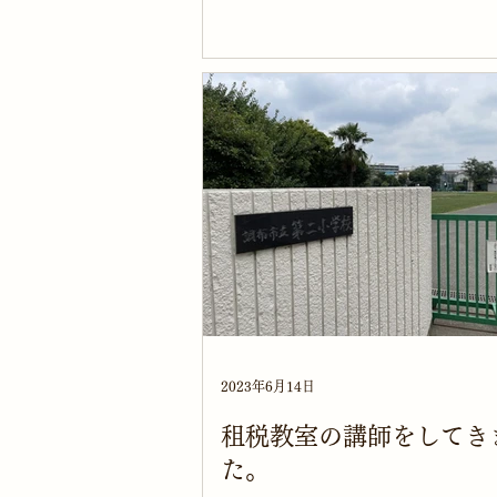
に子どもに「お話して～」とよく
す。毎晩言われるとネタがない・
っていたらチャットGPTが考えて
し...
2023年6月14日
租税教室の講師をしてき
た。