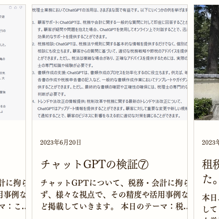
農...
ところに「×」を入れられたりしな...
で、
税理
2023年6月20日
2023
チャットGPTの検証⑦
租
た
計に拘ら
チャットGPTについて、税務・会計に拘ら
用事例な
ず、様々な視点で、その精度や活用事例な
本日
マ：こど
ど掲載していきます。 本日のテーマ：税理
して
 寝る前
士業務におけるchatgptの活用について聞い