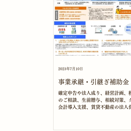
2023年7月10日
事業承継・引継ぎ補助金
確定申告や法人成り、経営計画、
のご相談、生前贈与、相続対策、
会計導入支援、賃貸不動産の法人
お気軽にご相談ください。 京王線
中央口又は広場口から徒歩3分 
（特急14分） 建設業に強い税理