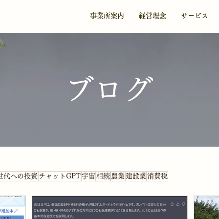
事業所案内
経営理念
サービス
​ブログ
世代への投資
チャットGPT
宇宙
相続
農業
建設業
消費税